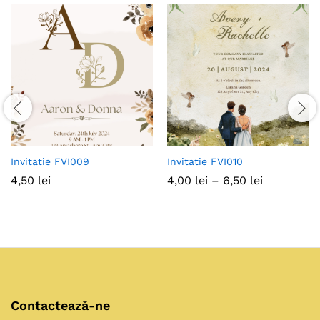
Invitatie FVI009
Invitatie FVI010
Interval
4,50
lei
4,00
lei
–
6,50
lei
de
prețuri:
4,00 lei
până
la
6,50 lei
Contactează-ne