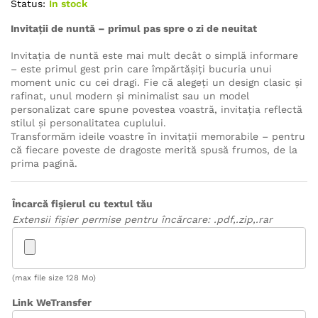
Status:
In stock
Invitații de nuntă – primul pas spre o zi de neuitat
Invitația de nuntă este mai mult decât o simplă informare
– este primul gest prin care împărtășiți bucuria unui
moment unic cu cei dragi. Fie că alegeți un design clasic și
rafinat, unul modern și minimalist sau un model
personalizat care spune povestea voastră, invitația reflectă
stilul și personalitatea cuplului.
Transformăm ideile voastre în invitații memorabile – pentru
că fiecare poveste de dragoste merită spusă frumos, de la
prima pagină.
Încarcă fișierul cu textul tău
Extensii fișier permise pentru încărcare: .pdf,.zip,.rar
(max file size 128 Mo)
Link WeTransfer