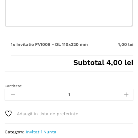
1x
Invitatie FVI006 - DL 110x220 mm
4,00 lei
Subtotal
4,00 lei
Cantitate:
Invitatie
FVI006
-
DL
Adaugă în lista de preferințe
110x220
mm
quantity
Category:
Invitatii Nunta