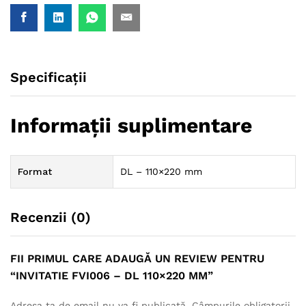
Specificații
Informații suplimentare
Format
DL – 110×220 mm
Recenzii (0)
FII PRIMUL CARE ADAUGĂ UN REVIEW PENTRU
“INVITATIE FVI006 – DL 110×220 MM”
Adresa ta de email nu va fi publicată.
Câmpurile obligatorii