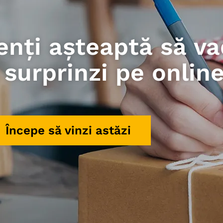
ienți așteaptă să v
i surprinzi pe onlin
Începe să vinzi astăzi