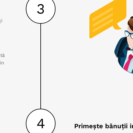
3
ți
ită
in
4
Primește bănuții 