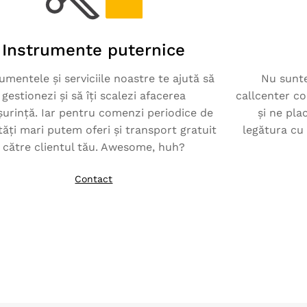
Instrumente puternice
umentele și serviciile noastre te ajută să
Nu sunte
gestionezi și să îți scalezi afacerea
callcenter c
șurință. Iar pentru comenzi periodice de
și ne pla
tăți mari putem oferi și transport gratuit
legătura cu 
către clientul tău. Awesome, huh?
Contact