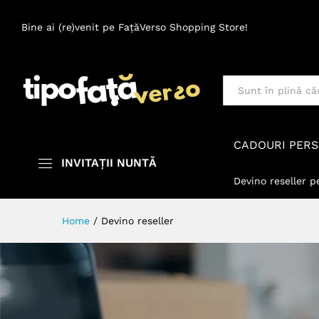
Bine ai (re)venit pe FațăVerso Shopping Store!
Toate
CADOURI PERS
INVITAȚII NUNTĂ
Devino reseller p
Home
/
Devino reseller