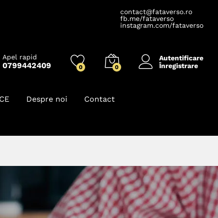
contact@fataverso.ro
fb.me/fataverso
instagram.com/fataverso
Apel rapid
Autentificare
0799442409
Înregistrare
0
0
ICE
Despre noi
Contact