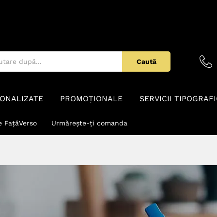
Caută
ONALIZATE
PROMOȚIONALE
SERVICII TIPOGRAF
e FațăVerso
Urmărește-ți comanda