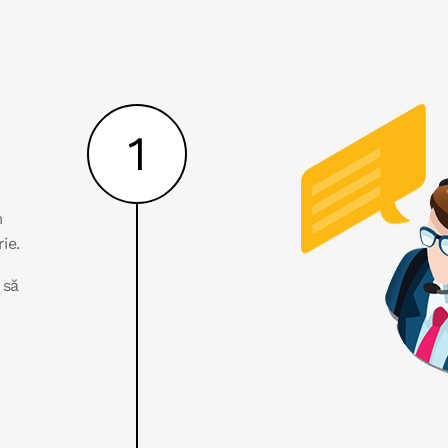
1
m
ie.
 să