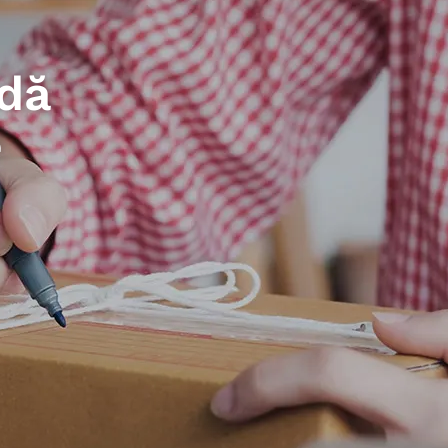
adă
e