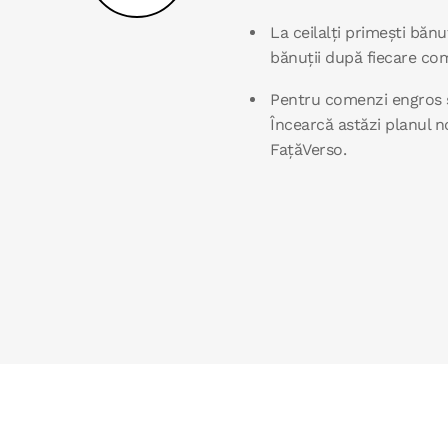
La ceilalți primești bănu
bănuții după fiecare com
Pentru comenzi engros 
Încearcă astăzi planul no
FațăVerso.