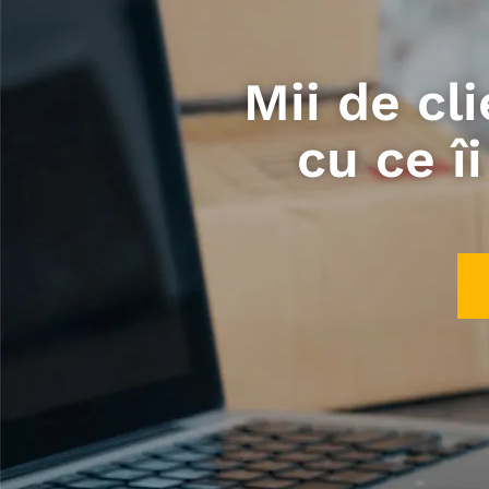
Mii de cl
cu ce î