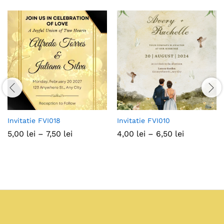
Invitatie FVI018
Invitatie FVI010
Interval
Interval
5,00
lei
–
7,50
lei
4,00
lei
–
6,50
lei
de
de
prețuri:
prețuri:
5,00 lei
4,00 lei
până
până
la
la
7,50 lei
6,50 lei