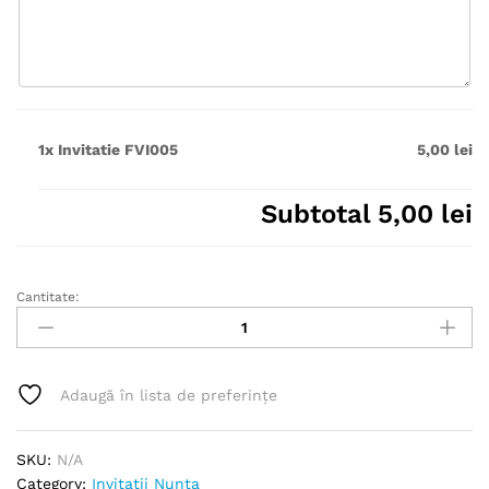
1x
Invitatie FVI005
5,00 lei
Subtotal
5,00 lei
Cantitate:
Invitatie
FVI005
quantity
Adaugă în lista de preferințe
SKU:
N/A
Category:
Invitatii Nunta