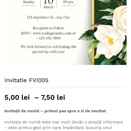
Invitatie FVI005
Interval
5,00
lei
–
7,50
lei
de
prețuri:
Invitații de nuntă – primul pas spre o zi de neuitat
5,00 lei
Invitația de nuntă este mai mult decât o simplă informare
până
– este primul gest prin care împărtășiți bucuria unui