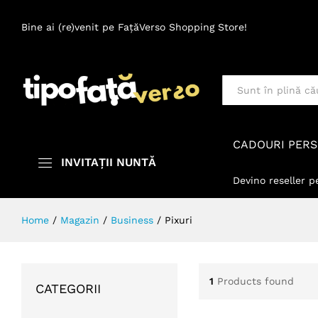
Bine ai (re)venit pe FațăVerso Shopping Store!
Toate
CADOURI PERS
INVITAȚII NUNTĂ
Devino reseller p
Home
/
Magazin
/
Business
/
Pixuri
1
Products found
CATEGORII