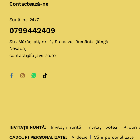
Contactează-ne
Sună-ne 24/7
0799442409
Str. Mărășești, nr. 4, Suceava, România (lângă
Nevada)
contact@fațăverso.ro
INVITAȚII NUNTĂ:
Invitații nuntă
Invitații botez
Plicuri 
CADOURI PERSONALIZATE:
Ardezie
Căni personalizate