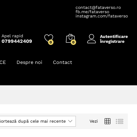
contact@fataverso.ro
fb.me/fataverso
instagram.com/fataverso
Apel rapid
Autentificare
0799442409
Înregistrare
0
0
ICE
Despre noi
Contact
Sortează după cele mai recente
Vezi