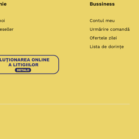
nie
Bussiness
noi
Contul meu
eseller
Urmărire comandă
Ofertele zilei
Lista de dorințe