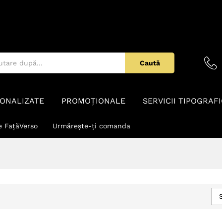
Caută
ONALIZATE
PROMOȚIONALE
SERVICII TIPOGRAF
e FațăVerso
Urmărește-ți comanda