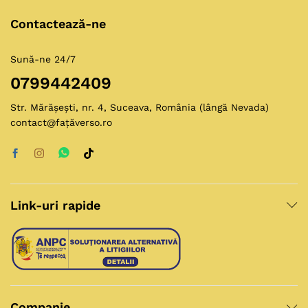
Contactează-ne
Sună-ne 24/7
0799442409
Str. Mărășești, nr. 4, Suceava, România (lângă Nevada)
contact@fațăverso.ro
Link-uri rapide
Companie