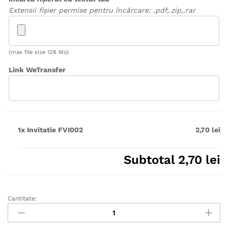
Extensii fișier permise pentru încărcare: .pdf,.zip,.rar
(max file size 128 Mo)
Link WeTransfer
1x
Invitatie FVI002
2,70 lei
Subtotal
2,70 lei
Cantitate:
Invitatie
FVI002
quantity