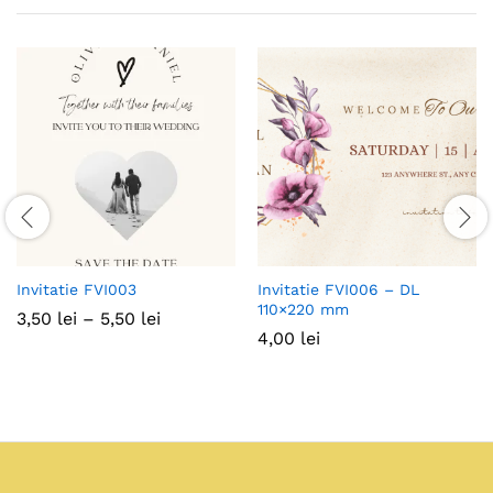
Invitatie FVI003
Invitatie FVI006 – DL
110×220 mm
Interval
3,50
lei
–
5,50
lei
de
4,00
lei
prețuri:
3,50 lei
până
la
5,50 lei