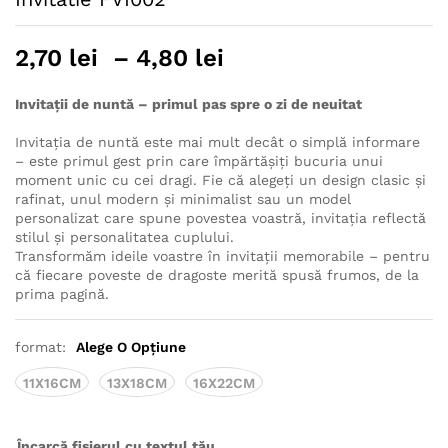
Interval
2,70
lei
–
4,80
lei
de
prețuri:
Invitații de nuntă – primul pas spre o zi de neuitat
2,70 lei
Invitația de nuntă este mai mult decât o simplă informare
până
– este primul gest prin care împărtășiți bucuria unui
la
moment unic cu cei dragi. Fie că alegeți un design clasic și
4,80 lei
rafinat, unul modern și minimalist sau un model
personalizat care spune povestea voastră, invitația reflectă
stilul și personalitatea cuplului.
Transformăm ideile voastre în invitații memorabile – pentru
că fiecare poveste de dragoste merită spusă frumos, de la
prima pagină.
format:
Alege O Opțiune
11X16CM
13X18CM
16X22CM
Încarcă fișierul cu textul tău