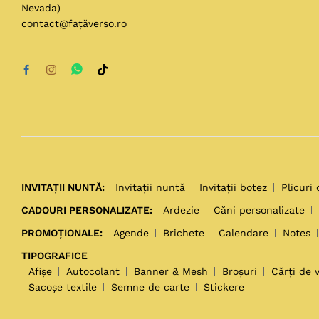
Nevada)
contact@fațăverso.ro
INVITAȚII NUNTĂ:
Invitații nuntă
Invitații botez
Plicuri 
CADOURI PERSONALIZATE:
Ardezie
Căni personalizate
PROMOȚIONALE:
Agende
Brichete
Calendare
Notes
TIPOGRAFICE
Afișe
Autocolant
Banner & Mesh
Broșuri
Cărți de v
Sacoșe textile
Semne de carte
Stickere