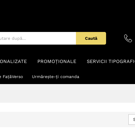
Caută
ONALIZATE
PROMOȚIONALE
SERVICII TIPOGRAF
e FațăVerso
Urmărește-ți comanda