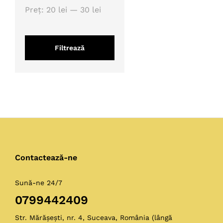
Preț
Preț
Preț:
20 lei
—
30 lei
minim
maxim
Filtrează
Contactează-ne
Sună-ne 24/7
0799442409
Str. Mărășești, nr. 4, Suceava, România (lângă