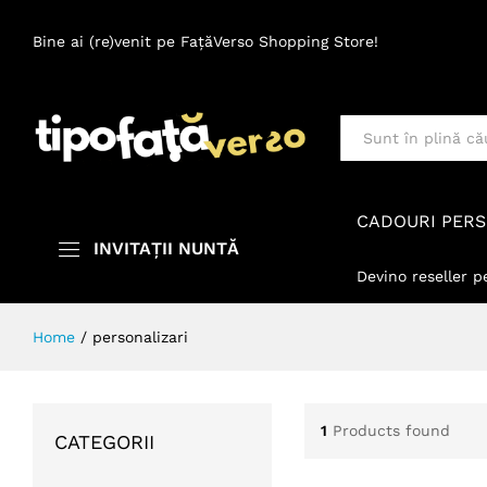
Bine ai (re)venit pe FațăVerso Shopping Store!
Toate
CADOURI PERS
INVITAȚII NUNTĂ
Devino reseller p
Home
/
personalizari
1
Products found
CATEGORII