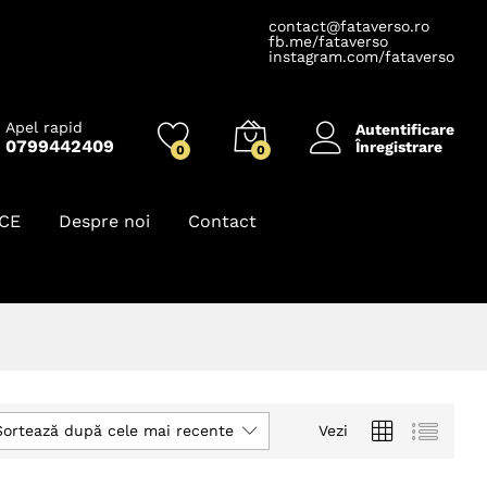
contact@fataverso.ro
fb.me/fataverso
instagram.com/fataverso
Apel rapid
Autentificare
0799442409
Înregistrare
0
0
ICE
Despre noi
Contact
Sortează după cele mai recente
Vezi