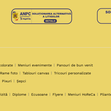
colorate
Meniuri evenimente
Panouri de bun venit
Rame foto
Tablouri canvas
Tricouri personalizate
Pixuri
Șepci
izită
Diplome
Ecusoane
Flyere
Meniuri HoReCa
Pliant