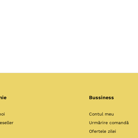
nie
Bussiness
noi
Contul meu
eseller
Urmărire comandă
Ofertele zilei