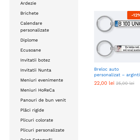
Ardezie
Brichete
-
12
Calendare
personalizate
Diplome
Ecusoane
Invitatii botez
Breloc auto
Invitatii Nunta
personalizat – argint
Meniuri evenimente
22,00
22,00
lei
lei
25,00
25,00
lei
lei
Meniuri HoReCa
Panouri de bun venit
Plăci rigide
Plicuri colorate
Plicuri personalizate
Print Fotografii