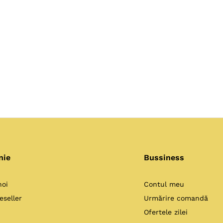
nie
Bussiness
noi
Contul meu
eseller
Urmărire comandă
Ofertele zilei