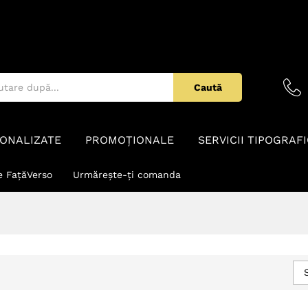
Caută
ONALIZATE
PROMOȚIONALE
SERVICII TIPOGRAF
e FațăVerso
Urmărește-ți comanda