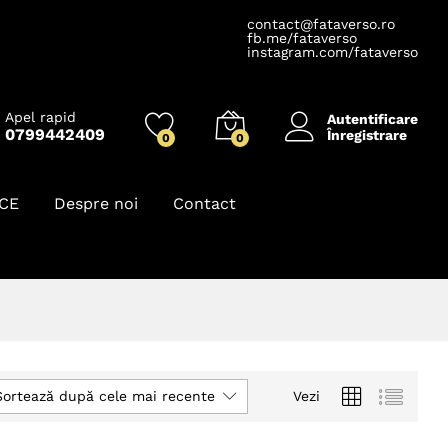
contact@fataverso.ro
fb.me/fataverso
instagram.com/fataverso
Apel rapid
Autentificare
0799442409
Înregistrare
0
0
ICE
Despre noi
Contact
Sortează după cele mai recente
Vezi