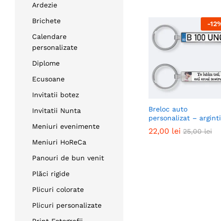
Ardezie
Brichete
-
12
Calendare
personalizate
Diplome
Ecusoane
Invitatii botez
Breloc auto
Invitatii Nunta
personalizat – argint
Meniuri evenimente
22,00
22,00
lei
lei
25,00
25,00
lei
lei
Meniuri HoReCa
Panouri de bun venit
Plăci rigide
Plicuri colorate
Plicuri personalizate
Print Fotografii