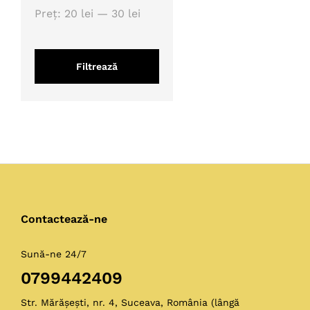
Preț
Preț
Preț:
20 lei
—
30 lei
minim
maxim
Filtrează
Contactează-ne
Sună-ne 24/7
0799442409
Str. Mărășești, nr. 4, Suceava, România (lângă