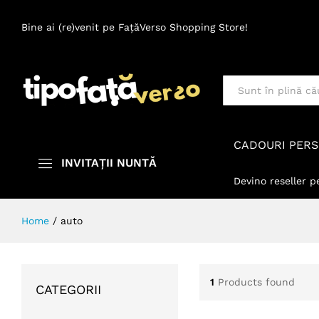
Bine ai (re)venit pe FațăVerso Shopping Store!
Toate
CADOURI PERS
INVITAȚII NUNTĂ
Devino reseller p
Home
/
auto
1
Products found
CATEGORII