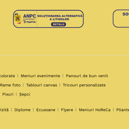
colorate
Meniuri evenimente
Panouri de bun venit
Rame foto
Tablouri canvas
Tricouri personalizate
Pixuri
Șepci
izită
Diplome
Ecusoane
Flyere
Meniuri HoReCa
Pliant