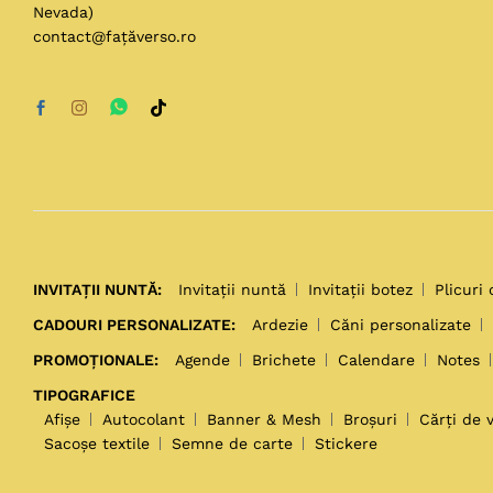
Nevada)
contact@fațăverso.ro
INVITAȚII NUNTĂ:
Invitații nuntă
Invitații botez
Plicuri 
CADOURI PERSONALIZATE:
Ardezie
Căni personalizate
PROMOȚIONALE:
Agende
Brichete
Calendare
Notes
TIPOGRAFICE
Afișe
Autocolant
Banner & Mesh
Broșuri
Cărți de v
Sacoșe textile
Semne de carte
Stickere