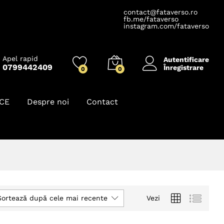
contact@fataverso.ro
fb.me/fataverso
instagram.com/fataverso
Apel rapid
Autentificare
0799442409
Înregistrare
0
0
ICE
Despre noi
Contact
Sortează după cele mai recente
Vezi