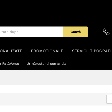
Caută
ONALIZATE
PROMOȚIONALE
SERVICII TIPOGRAF
e FațăVerso
Urmărește-ți comanda