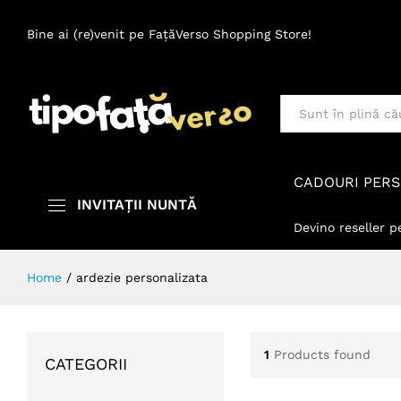
Bine ai (re)venit pe FațăVerso Shopping Store!
Toate
CADOURI PERS
INVITAȚII NUNTĂ
Devino reseller p
Home
/
ardezie personalizata
1
Products found
CATEGORII