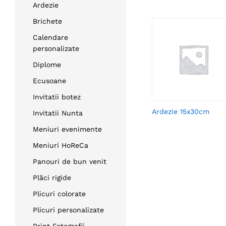
Ardezie
Brichete
Calendare
personalizate
Diplome
Ecusoane
Invitatii botez
Ardezie 15x30cm
Invitatii Nunta
Meniuri evenimente
Meniuri HoReCa
Panouri de bun venit
Plăci rigide
Plicuri colorate
Plicuri personalizate
Print Fotografii