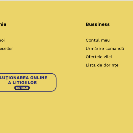
nie
Bussiness
noi
Contul meu
eseller
Urmărire comandă
Ofertele zilei
Lista de dorințe