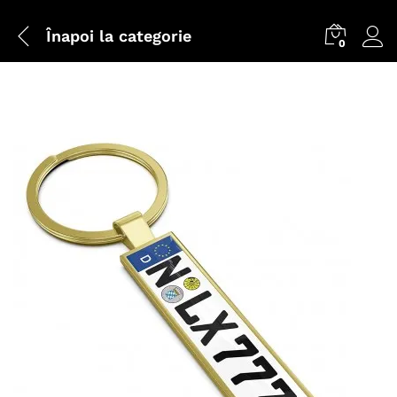
Înapoi la
categorie
0