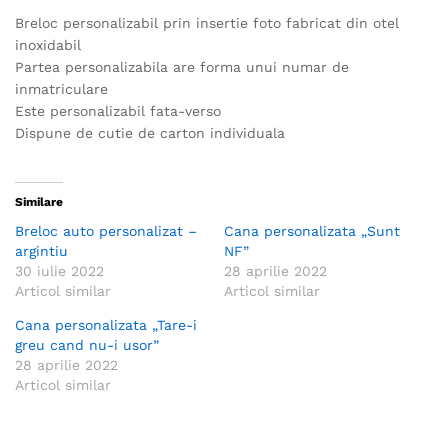
Breloc personalizabil prin insertie foto fabricat din otel
inoxidabil
Partea personalizabila are forma unui numar de
inmatriculare
Este personalizabil fata-verso
Dispune de cutie de carton individuala
Similare
Breloc auto personalizat –
Cana personalizata „Sunt
argintiu
NF”
30 iulie 2022
28 aprilie 2022
Articol similar
Articol similar
Cana personalizata „Tare-i
greu cand nu-i usor”
28 aprilie 2022
Articol similar