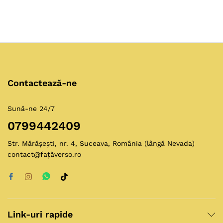
din 5
până
la
8.400,00 lei
Contactează-ne
Sună-ne 24/7
0799442409
Str. Mărășești, nr. 4, Suceava, România (lângă Nevada)
contact@fațăverso.ro
Link-uri rapide