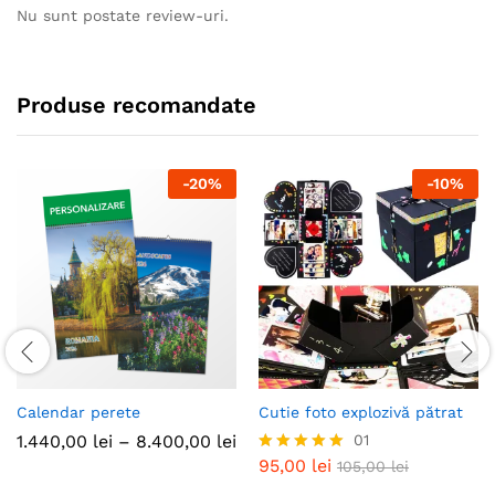
Nu sunt postate review-uri.
Produse recomandate
-
20
%
-
10
%
Calendar perete
Cutie foto explozivă pătrat
Interval
1.440,00
lei
–
8.400,00
lei
01
de
95,00
lei
Evaluat la
105,00
lei
prețuri:
5.00
1.440,00 lei