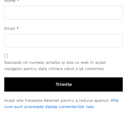
Nume
*
Email
*
Salvează-mi numele, emailul și site-ul web în acest
navigator pentru data viitoare când o să comentez.
Acest site folosește Akismet pentru a reduce spamul.
Află
cum sunt procesate datele comentariilor tale
.