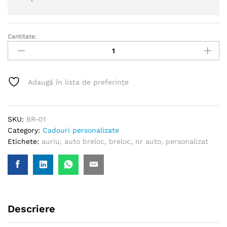
Cantitate:
Breloc
auto
personalizat
-
Adaugă în lista de preferințe
auriu
quantity
SKU:
BR-01
Category:
Cadouri personalizate
Etichete:
auriu
,
auto breloc
,
breloc
,
nr auto
,
personalizat
Descriere