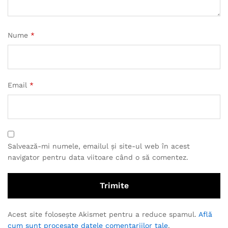
Nume
*
Email
*
Salvează-mi numele, emailul și site-ul web în acest
navigator pentru data viitoare când o să comentez.
Acest site folosește Akismet pentru a reduce spamul.
Află
cum sunt procesate datele comentariilor tale
.