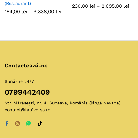
(Restaurant)
Inte
230,00
lei
–
2.095,00
lei
de
Interval
164,00
lei
–
9.838,00
lei
preț
de
230,
prețuri:
pân
164,00 lei
la
până
2.09
la
9.838,00 lei
Contactează-ne
Sună-ne 24/7
0799442409
Str. Mărășești, nr. 4, Suceava, România (lângă Nevada)
contact@fațăverso.ro