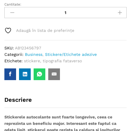
Cantitate:
Stickere
quantity
Adaugă în lista de preferințe
SKU:
AB123456797
Categorii:
Business
,
Stickere/Etichete adezive
Etichete:
stickere
,
tipografia fataverso
Descriere
Stickerele autocolante sunt foarte longevive, ceea ce
reprezinta un beneficiu major. Interesant este faptul ca
odata lipit, stickerul poate rezista la caldura si loviturilor