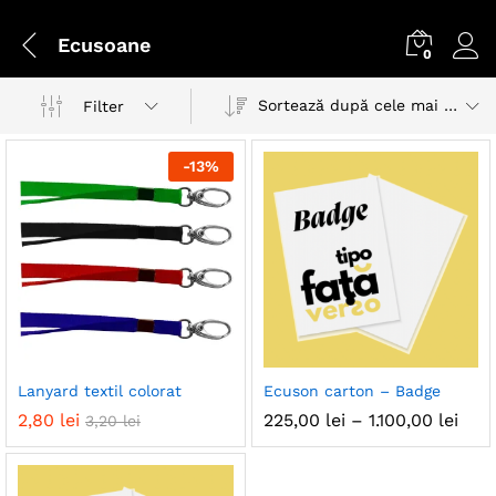
Ecusoane
0
Sortează după cele mai recente
Filter
-
13
%
ț
ț
Lanyard textil colorat
Ecuson carton – Badge
nim
xim
Inte
2,80
lei
225,00
lei
–
1.100,00
lei
3,20
lei
de
preț
225,
pân